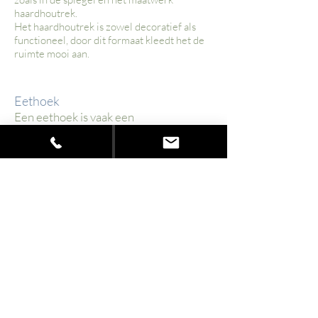
haardhoutrek.
Het haardhoutrek is zowel decoratief als
functioneel, door dit formaat kleedt het de
ruimte mooi aan.
Eethoek
Een eethoek is vaak een
ondergeschoven kindje; Ilse heeft
ervoor gezorgd dat bij de entree van de
huiskamer deze écht zorgt voor een
'wauw'-effect.
De grootte van de tafel is op zo'n
manier bepaald, dat deze qua
verhouding past. De
eetkamerhoekbank geeft een strakke
omsluiting van de hoek, waarbij het
gordijn voldoende vrij kan hangen.
Het landelijke dressoir is maatwerk,
waarbij de RAL-kleur en het ontwerp
door ons bepaald is.