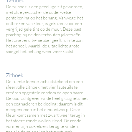
Tv-hoek
De tv-hoek is een gezellige zit geworden,
met als eye-catcher de ouderwetse
pentekening op het behang. Vanwege het
ontbreken van kleur, is gekozen voor een
vergrijsd gele tint op de muur. Deze past
prachtig bij de donkerhouten jaloezieën.
Het zwevend tv-meubel geeft ruimte aan
het geheel, waarbij de uitgelichte grote
spiegel het behang weer weerkaatst.
Zithoek
De ruimte leende zich uitstekend om een
sfeervolle zithoek met vier fauteuils te
creëren opgesteld rondom de open haard.
De opdrachtgever wilde heel graag iets met
een cognacleren bekleding; daarom is dit
meegenomen in het eindontwerp. Deze
kleur komt samen met zwart weer terug in
het stoere ronde wollen kleed. De ronde
vormen zijn ook elders terug te vinden,
zoals in de spiegel en het maatwerk