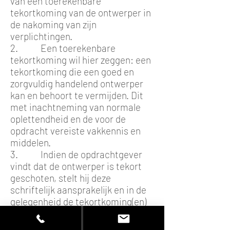
van een toerekenbare
tekortkoming van de ontwerper in
de nakoming van zijn
verplichtingen.
2. Een toerekenbare
tekortkoming wil hier zeggen: een
tekortkoming die een goed en
zorgvuldig handelend ontwerper
kan en behoort te vermijden. Dit
met inachtneming van normale
oplettendheid en de voor de
opdracht vereiste vakkennis en
middelen.
3. Indien de opdrachtgever
vindt dat de ontwerper is tekort
geschoten, stelt hij deze
schriftelijk aansprakelijk en in de
gelegenheid de tekortkoming(en)
op eigen kosten op te heffen.
4. De ontwerper geeft bij een