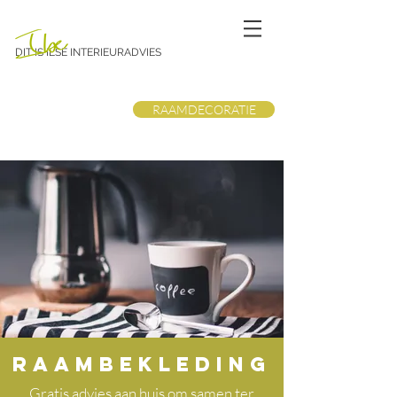
DIT IS ILSE INTERIEURADVIES
RAAMDECORATIE
raambekleding
Gratis advies aan huis om samen ter